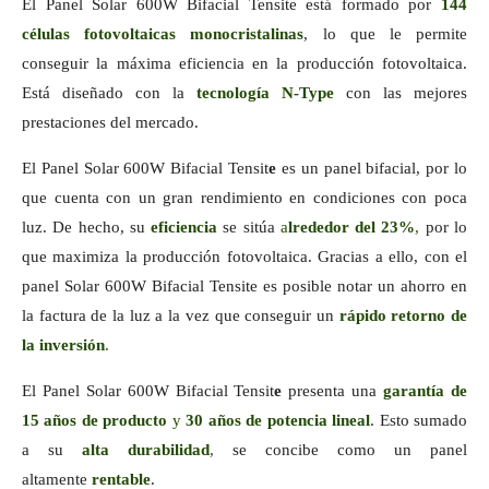
El
Panel Solar 600W Bifacial Tensite
está formado por
144
células fotovoltaicas monocristalinas
, lo que le permite
conseguir la
máxima eficiencia en la producción fotovoltaica.
Está diseñado con la
tecnología N-Type
con las mejores
prestaciones del mercado.
El
Panel Solar 600W Bifacial Tensit
e
es un panel bifacial, por lo
que cuenta con un gran rendimiento en condiciones con poca
luz. De hecho, su
eficiencia
se sitúa
a
lrededor del 23%
,
por lo
que maximiza la producción fotovoltaica. Gracias a ello, con el
panel Solar 600W Bifacial Tensite es posible notar un ahorro en
la factura de la luz
a la vez que conseguir un
rápido retorno de
la inversión
.
El
Panel Solar 600W Bifacial Tensit
e
presenta una
garantía de
15 años de producto
y
30 años de potencia lineal
. Esto sumado
a su
alta durabilidad
,
se concibe como un panel
altamente
rentable
.