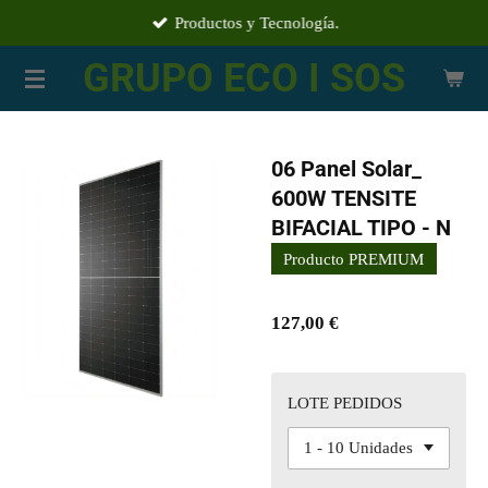
Productos y Tecnología.
Ir
al
GRUPO ECO I SOS
contenido
principal
06 Panel Solar_
600W TENSITE
BIFACIAL TIPO - N
Producto PREMIUM
127,00 €
LOTE PEDIDOS