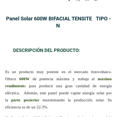
C
C
C
C
o
o
o
o
m
m
m
m
p
p
p
p
a
a
a
a
Panel Solar 600W BIFACIAL TENSITE TIPO -
r
r
r
r
t
t
t
t
N
i
i
i
i
r
r
r
r
DESCRIPCIÓN DEL PRODUCTO:
Es un producto muy potente en el mercado fotovoltaico.
Ofrece
600W
de potencia máxima y trabaja al
máximo
rendimient
o
para producir una gran cantidad de energía
eléctrica. Además, este panel puede captar energía solar por
la
parte posterior
maximizando la producción solar. Su
eficiencia es de un 22.3%.