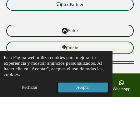
EcoPartner
Subir
Inicio
Esta Página web utiliza cookies para mejorar tu
experiencia y mostrar anuncios personalizados. Al
hacer clic en "Aceptar", aceptas el uso de todas las
cookies.
Rechazar
Aceptar
Correo electrónico
Teléfono
Mapa
WhatsApp
© 2024 Grupo corporativo ECO I SOS. Todos los derechos
reservados