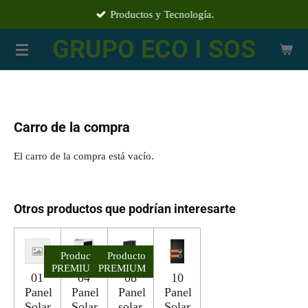
Productos y Tecnología.
Ir
al
GRUPO ECO I SOS
contenido
principal
Carro de la compra
El carro de la compra está vacío.
Otros productos que podrían interesarte
Producto
Producto
PREMIUM
PREMIUM
01
04
08
10
Panel
Panel
Panel
Panel
Solar_
Solar_
solar_
Solar_