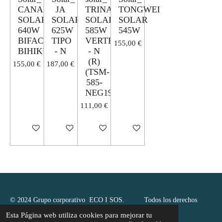
CANADIAN
JA
TRINA
TONGWEI
SOLAR
SOLAR
SOLAR
SOLAR
640W
625W
585W
545W
BIFACIAL
TIPO
VERTEX
155,00 €
BIHIKU7
- N
- N
(R)
155,00 €
187,00 €
(TSM-
585-
NEG19RC.20)
111,00 €
Añadir al carrito
Ver detalles
Añadir al carrito
Añadir al carrito
© 2024 Grupo corporativo ECO I SOS. Todos los derechos
reservados
Esta Página web utiliza cookies para mejorar tu