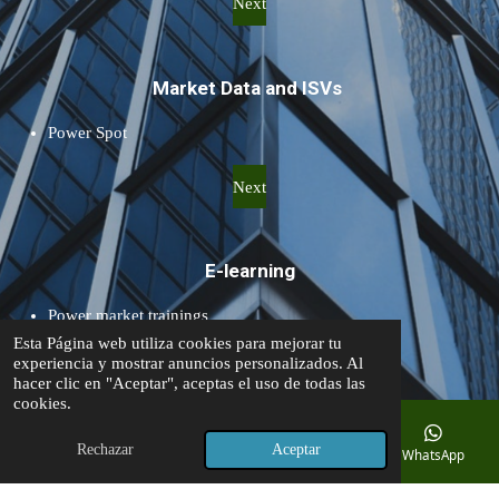
Next
Market Data and ISVs
Power Spot
Next
E-learning
Power market trainings
Esta Página web utiliza cookies para mejorar tu
Market Coupling
experiencia y mostrar anuncios personalizados. Al
Electricity trading
hacer clic en "Aceptar", aceptas el uso de todas las
cookies.
Next
Rechazar
Aceptar
Correo electrónico
Teléfono
Mapa
WhatsApp