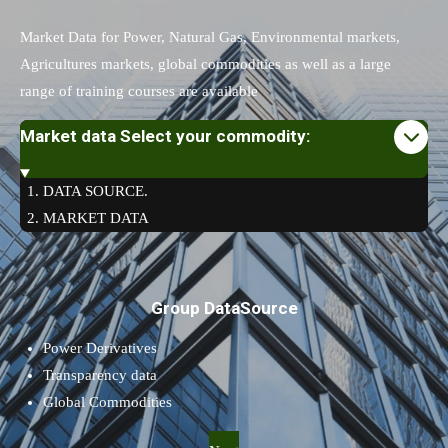
Market Data for Power, Natural Gas, Environmental markets,
Agricultures markets, global commodities as well as a large
range of training courses are available
Market data Select your commodity:
DATA SOURCE.
MARKET DATA
Group DataSource
Power Derivatives
Transparency data
Global Commodities