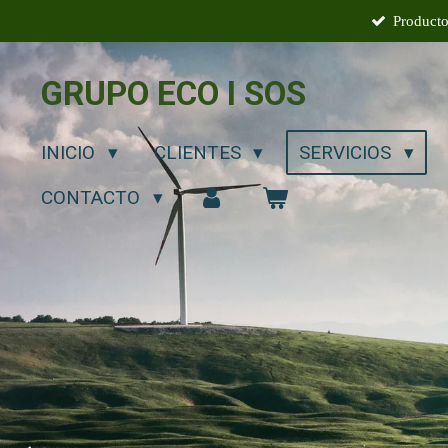
Producto
Ir
al
contenido
GRUPO ECO I SOS
principal
INICIO
CLIENTES
SERVICIOS
CONTACTO