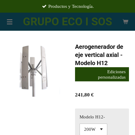
Productos y Tecnología.
Ir
al
GRUPO ECO I SOS
contenido
principal
Aerogenerador de
eje vertical axial -
Modelo H12
Ediciones
personalizadas
241,80 €
Modelo H12-