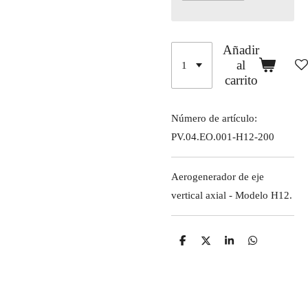
Añadir
al
carrito
Número de artículo:
PV.04.EO.001-H12-200
Aerogenerador de eje
vertical axial - Modelo H12.
C
C
C
C
o
o
o
o
m
m
m
m
p
p
p
p
a
a
a
a
r
r
r
r
t
t
t
t