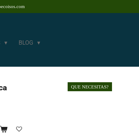
ecoisos.com
S
BLOG
ca
QUE NECESITAS?
o