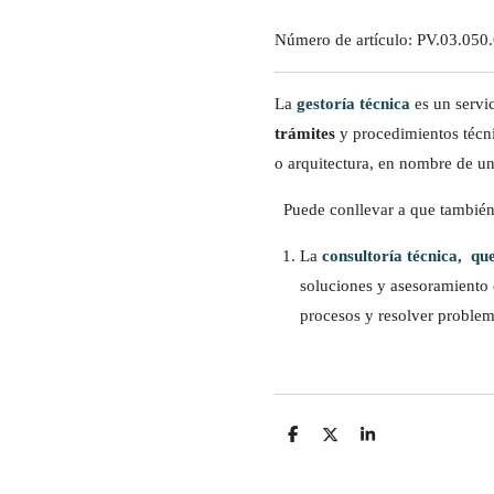
Número de artículo:
PV.03.050
La
gestoría técnica
es un servic
trámites
y procedimientos técni
o arquitectura, en nombre de u
Puede conllevar a que tambié
La
consultoría técnica, que
soluciones y asesoramiento 
procesos y resolver problem
C
C
C
o
o
o
m
m
m
p
p
p