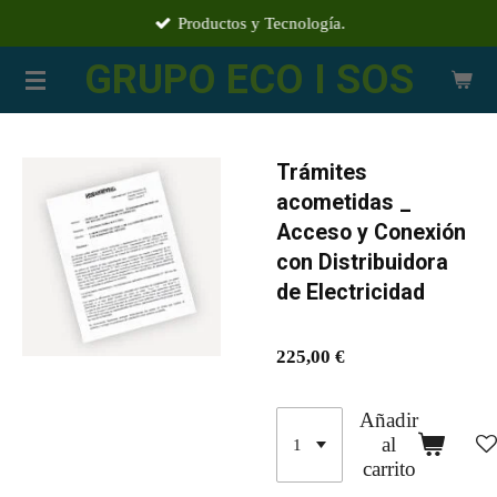
Productos y Tecnología.
Ir
al
GRUPO ECO I SOS
contenido
principal
Trámites
acometidas _
Acceso y Conexión
con Distribuidora
de Electricidad
225,00 €
Añadir
al
carrito