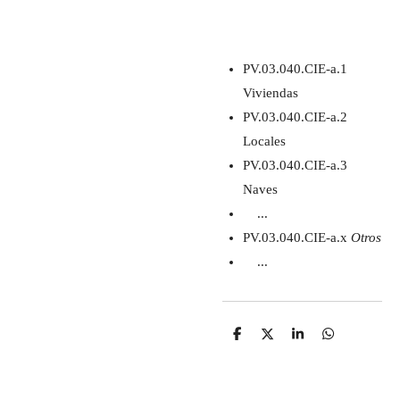
PV.03.040.CIE-a.1
Viviendas
PV.03.040.CIE-a.2
Locales
PV.03.040.CIE-a.3
Naves
...
PV.03.040.CIE-a.x
Otros
...
C
C
C
C
o
o
o
o
m
m
m
m
p
p
p
p
a
a
a
a